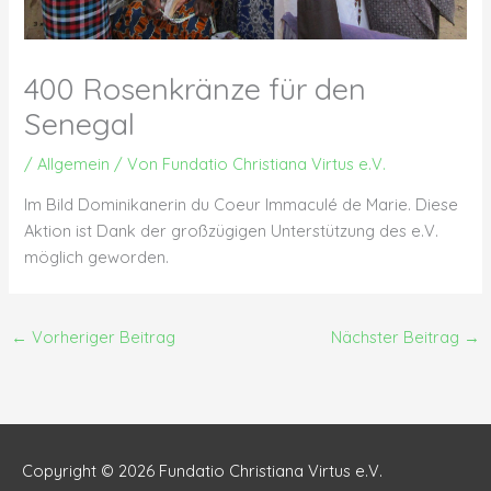
400 Rosenkränze für den
Senegal
/
Allgemein
/ Von
Fundatio Christiana Virtus e.V.
Im Bild Dominikanerin du Coeur Immaculé de Marie. Diese
Aktion ist Dank der großzügigen Unterstützung des e.V.
möglich geworden.
←
Vorheriger Beitrag
Nächster Beitrag
→
Copyright © 2026
Fundatio Christiana Virtus e.V.